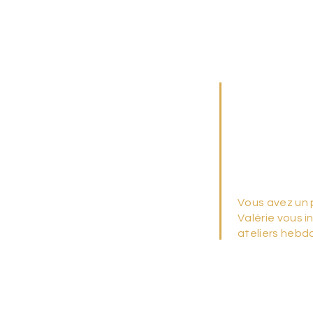
fau
Fauteuil en Mét
vos chaises, ch
Refaire la garn
vos rêves parmi 
diplômée Tapiss
atelier pour vou
Vous avez un 
Valérie vous i
ateliers hebd