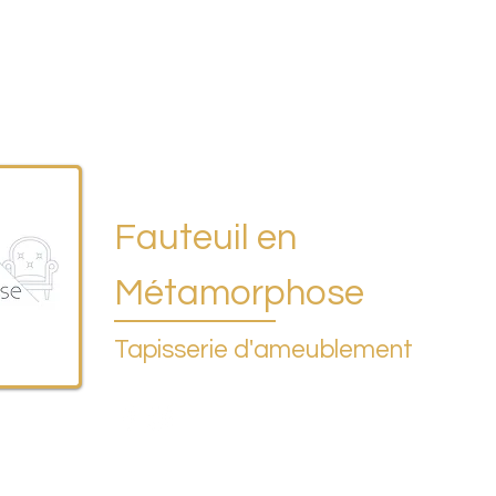
rines
Le collectif NectArt
Ateliers découverte
Act
Valérie Gasté
Fauteuil en
Métamorphose
Tapisserie d'ameublement