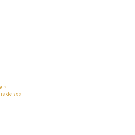
teuils et de
ir le tissu de
Gasté,
us dans son
e ?
ors de ses