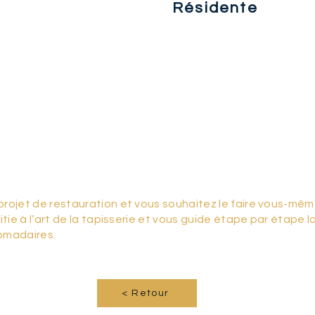
06 71 05 98 57
Résidente
Atelier NectArt
teuil.m
eta@
gmail.com
amorphose, vous offre la possibilité de prolonger la vie de vos fau
inés ou de famille, en leur offrant une nouvelle jeunesse !
iture selon les méthodes traditionnelles ou contemporaines, chois
un large panel d’échantillons (coloris, motifs, matières), Valérie 
ière d'Ameublement vous accueille tous les jours sur rendez-vo
s conseiller.
projet de restauration et vous souhaitez le faire vous-mêm
nitie à l’art de la tapisserie et vous guide étape par étape l
omadaires.
< Retour