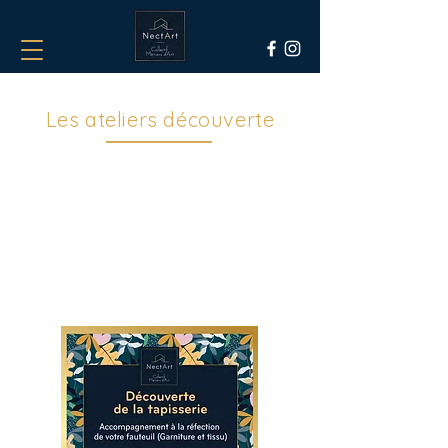
Les ateliers découverte
⛏️ Découvrez les différents ateliers
proposés par les artisans dans leur
domaine d'expertise 🪑🍵🧵
Rien de mieux que faire soi-même !
Sur une ou plusieurs sessions selon
les matières, repartez avec votre
création 🤩